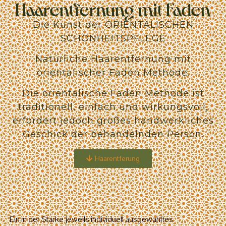
Haarentfernung mit Faden
Die Kunst der ORIENTALISCHEN
SCHÖNHEITSPFLEGE
Natürliche Haarentfernung mit
orientalischer Faden Methode.
Die orientalische Faden Methode ist
traditionell, einfach und wirkungsvoll,
erfordert jedoch großes handwerkliches
Geschick der behandelnden Person.
Haarentferung
Ein in der Stärke jeweils individuell ausgewähltes