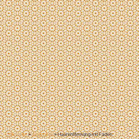
Startseite
»
Angebote
»
Haarentfernung mit Faden