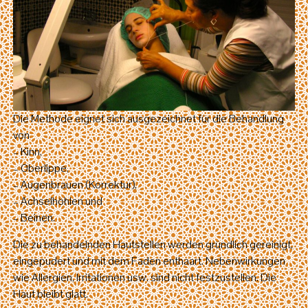
Die Methode eignet sich ausgezeichnet für die Behandlung
von
– Kinn,
– Oberlippe,
– Augenbrauen (Korrektur),
– Achselhöhlen und
– Beinen.
Die zu behandelnden Hautstellen werden gründlich gereinigt,
eingepudert und mit dem Faden enthaart. Nebenwirkungen
wie Allergien, Irritationen usw. sind nicht festzustellen. Die
Haut bleibt glatt.