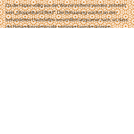
Da die Haare völlig aus der Wurzel entfernt werden, entsteht
kein „Stoppelbart Effekt“. Die Behaarung wächst an den
behandelten Hautstellen wesentlich langsamer nach, so dass
die Behandlungsintervalle verlängert werden können.
Im klassischen Orient war und ist die Faden Methode ein
Ritual. Freundinnen und Nachbarinnen kommen regelmäßig
oder zu bestimmten Anlässen wie Hochzeiten zusammen,
behandeln sich gegenseitig oder lassen sich durch eine
Spezialistin, auf Arabisch „al hafâfah“ genannt, verwöhnen.
Dazu wird in entspannter Atmosphäre Musik geboten,
getanzt, Tee gereicht und geplaudert
Komplementär werden für Hautstellen, für die sich die Faden
Methode weniger empfiehlt erwärmter Honig mit Zucker
oder erhitztes Zuckerwasser mit Zitrone aufgetragen. Darauf
werden Baumwollstreifen gepresst und abgezogen.