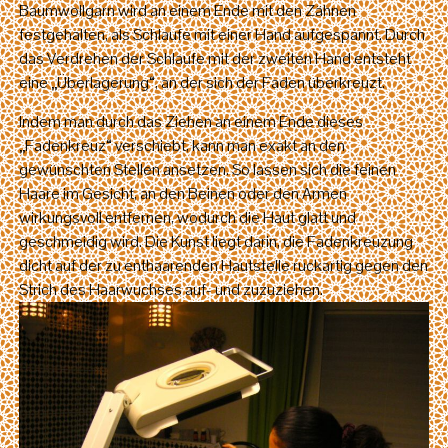
Baumwollgarn wird an einem Ende mit den Zähnen
festgehalten, als Schlaufe mit einer Hand aufgespannt. Durch
das Verdrehen der Schlaufe mit der zweiten Hand entsteht
eine „Überlagerung“, an der sich der Faden überkreuzt.
Indem man durch das Ziehen an einem Ende dieses
„Fadenkreuz“ verschiebt, kann man exakt an den
gewünschten Stellen ansetzen. So lassen sich die feinen
Haare im Gesicht, an den Beinen oder den Armen
wirkungsvoll entfernen, wodurch die Haut glatt und
geschmeidig wird. Die Kunst liegt darin, die Fadenkreuzung
dicht auf der zu enthaarenden Hautstelle ruckartig gegen den
Strich des Haarwuchses auf- und zuzuziehen.